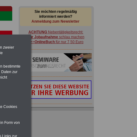
Sie möchten regelmäßig
informiert werden?
Anmeldung zum Newsletter
ACHTUNG
Nebentätigkeitsrecht:
vor Jobaufnahme
schlau machen
>>>
OnlineBuch
für nur 7,50 Euro
en zweier
ie
rn bestimmte
 Daten zur
-
nicht
ite Cookies
Ratgeber für nur 7,50 Euro
Beihilfe
in Bund und Ländern oder zum
Beamtenversorgungsrecht
 in Form von
 zu
 Öff.
ACHTUNG
Nebentätigkeitsrecht:
m Jahr
s Links zur