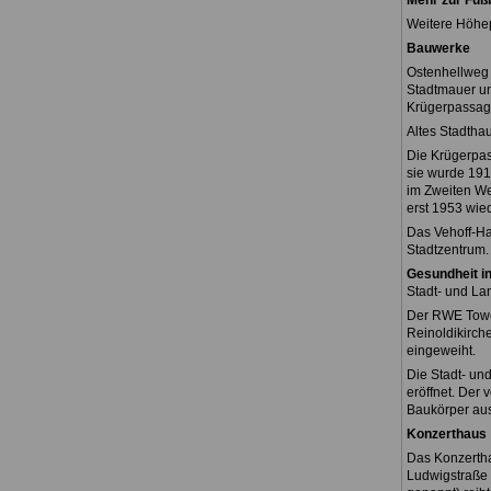
Mehr zur Fuß
Weitere Höhe
Bauwerke
Ostenhellweg
Stadtmauer und
Krügerpassag
Altes Stadtha
Die Krügerpas
sie wurde 191
im Zweiten We
erst 1953 wie
Das Vehoff-Ha
Stadtzentrum.
Gesundheit i
Stadt- und L
Der RWE Tower
Reinoldikirch
eingeweiht.
Die Stadt- un
eröffnet. Der 
Baukörper aus
Konzerthaus
Das Konzertha
Ludwigstraße 