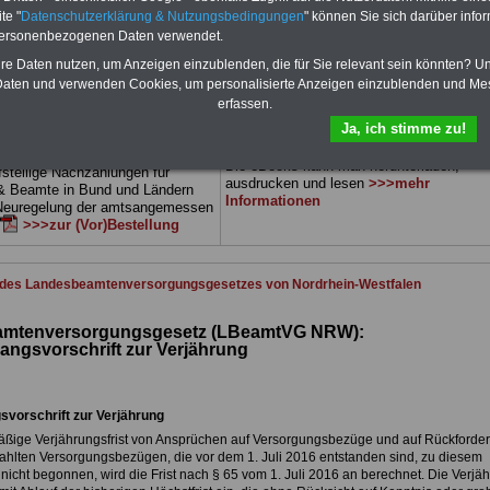
dern) sowie Beihilferecht in Bund
können Sie zehn Bücher als eBook
te "
Datenschutzerklärung & Nutzungsbedingungen
" können Sie sich darüber infor
Alle drei Ratgeber sind
herunterladen, auch für Beamtinnen und
personenbezogenen Daten verwendet.
 gegliedert und erläutern auch
Beamte sowie Tarifbeschäftigte des
 Sachverhalte verständlich
Landes
Nordhrein-Westfalen
geeignet:
hre Daten nutzen, um Anzeigen einzublenden, die für Sie relevant sein könnten? U
ch geeignet für Beamtinnen und
Themen der ücher sind: Beamtenrecht,
aten und verwenden Cookies, um personalisierte Anzeigen einzublenden und Me
 Tarifkräfte des
Landes
Besoldung, Beihilferecht,
erfassen.
stfalen).
.
Das
BEHÖRDEN-ABO
Beamtenversorgungsrecht, Rund ums Gel
Ja, ich stimme zu!
tellen
öff. Dienst, Nebentätigkeitsrecht, Frauen 
öff. Dienst. und Berufseinstieg im öff. Die
e Broschüre zum vorbestellen:
Die eBooks kann man herunterladen,
fstellige Nachzahlungen für
ausdrucken und lesen
>>>mehr
& Beamte in Bund und Ländern
Informationen
 Neuregelung der amtsangemessen
>>>zur (Vor)Bestellung
 des Landesbeamtenversorgungsgesetzes von Nordrhein-Westfalen
mtenversorgungsgesetz (LBeamtVG NRW):
angsvorschrift zur Verjährung
vorschrift zur Verjährung
äßige Verjährungsfrist von Ansprüchen auf Versorgungsbezüge und auf Rückforde
zahlten Versorgungsbezügen, die vor dem 1. Juli 2016 entstanden sind, zu diesem
nicht begonnen, wird die Frist nach § 65 vom 1. Juli 2016 an berechnet. Die Verjä