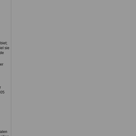
biet;
el sie
rde
er
r
005
falen