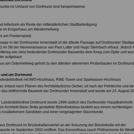
ballstadt Dortmund
punke im Umland von Dortmund sind beispielsweise:
 Adlerturm als Reste der mittelalterlichen Stadtbefestigung
e im Krügerhaus am Westenhellweg
us am Friedensplatz
sage in der Dortmunder Innenstadt ist die älteste Passage auf Dortmunder Stadtge
2 im Stil der Neorenaissance von Paul Lutter und Hugo Steinbach erbaut. Jedoch fi
ltkrieg wie viele bedeutende Dortmunder Bauwerke dem Krieg zum Opfer und wu
der aufgebaut.
us am Ostenhellweg gehört zu den ältesten steinernen Profanbauten im Dortmund
n und um Dortmund
andesbibliothek mit IWO-Hochhaus, RWE-Tower und Sparkassen-Hochhaus
, erbaut nach Plänen des Architekturbüros Gerber, ist nach der Petrikirche und de
e das dritthöchste Bauwerk der Dortmunder Innenstadt und wurde am 24. August 2
d Landesbibliothek Dortmund wurde 1999 südlich des Dortmunder Hauptbahnhofs
von Architekt Mario Botta gestaltete Bibliotheksbau besteht aus einem rechteckigen
 rosafarbenem Sandstein und einer vorgelagerten Glasrotunde.
us Dortmund im Brückstraßenviertel an der Kreuzung der Brückstraße mit der
wurde im September 2002 eröffnet. Das Konzerthaus (auch Philharmonie für West