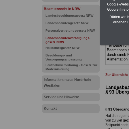
Bund und Län
Google-Websi
und Ländern. 
Beamtenrecht in NRW
Google ihre 
übersichtlich
Landesbesoldungsgesetz NRW
kom-plizierte
Dürfen wir I
geregelt (au
erheben D
Landesbeamtengesetz NRW
Beamte sowie
Nordrhein-We
Personalvertretungsgesetz NRW
>>> hier bes
Landesbeamtenversorgungs-
ACHTUNG Neu
gesetz NRW
Teilweise fün
Heilberufsgesetz NRW
Beamtinnen 
durch eineb
Besoldungs- und
Alimentation
Versorgungsanpassung
Laufbahnverordnung - Gesetz zur
Modernisierung
Zur Übersicht
Informationen aus Nordrhein-
Westfalen
Landesbea
§ 93
Überg
Service und Hinweise
Kontakt
§ 93
Übergangs
Hat die regelm
von zu viel ge
Zeitpunkt noch 