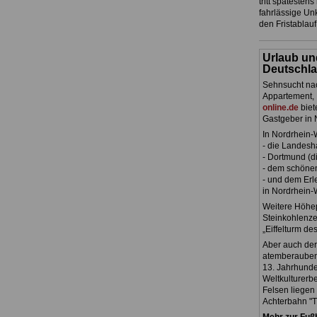
tritt spätesten
fahrlässige Unk
den Fristablau
Urlaub un
Deutschla
Sehnsucht nac
Appartement, 
online.de
biet
Gastgeber in 
In Nordrhein-
- die Landesh
- Dortmund (di
- dem schöne
- und dem Erl
in Nordrhein-
Weitere Höhep
Steinkohlenze
„Eiffelturm de
Aber auch der
atemberaubend
13. Jahrhunde
Weltkulturerbe
Felsen liegen 
Achterbahn "Ti