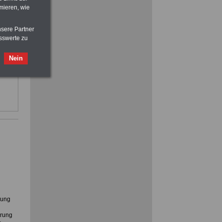
vor Jobaufnahme
schlau machen
mieren, wie
>>>
OnlineBuch
für nur 7,50 Euro
nsere Partner
sswerte zu
d im
Nein
im
nst.
rung
hrung