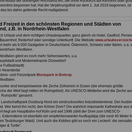
s mit Ablauf der bisherigen Höchstfrist ein, die ohne Rücksicht auf Kenntnis oder gro
enntnis begonnen hat. Hat die Verjährungsfrist vor dem 1. Juli 2016 begonnen, ist 
f das bis dahin geltende Recht maßgebend.
d Freizeit in den schönsten Regionen und Städten von
nd, z.B. in Nordrhein-Westfalen
h Urlaub und dem richtigen Urlaubsquartier, ganz gleich ob Hotel, Gasthof, Pensio
Bauernhof, Reiterhof oder sonstige Unterkunft. Die Website
www.urlaubsverzeichn
et mehr als 6.000 Gastgeber in Deutschland, Österreich, Schweiz oder Italien, u.a. 
Nordrhein-Westfalen.
Westfalen gibnt es noch mehr Sehenswertes, u.a.
auptstadt und Modemetropole Düsseldorf
e Fußballstadt)
n Neandertal
ebnis- und Freizeitpark
Moviepark in Bottrop
Westfalen.
unke sind beispielsweise die Zeche Zollverein in Essen (die ehemals größte
che der Welt liegt mitten im Ruhrgebiet). Als UNESCO-Welterbe wird die Zeche au
s Ruhrpotts“ genannt.
 Landschaftspark Duisburg-Nord ein eindrucksvolles Industriedenkmal. Der Ausblic
. Wer kennt ihn nicht, den Kölner Dom? Die wahrlich imposante Kathedrale aus 
rt liegt am Hauptbahn-hof Köln und seit 1996 zählt der Dom zum UNESCO-
. Externsteine ist ebenfalls ein empfehlenswerter Ausflugstipp (die rund 40 Meter 
im Teutoburger Wald). Und auch die Kiddies gibt es noch ein Leckerli: die sensatio
ger & Turtle".