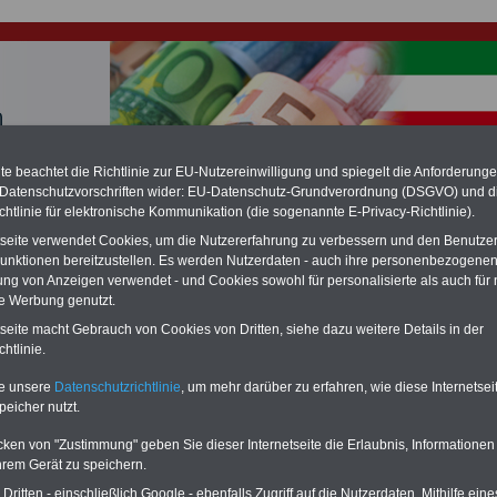
e beachtet die Richtlinie zur EU-Nutzereinwilligung und spiegelt die Anforderung
hlung für Beamte & Ruhestandsbeamte (zu geringe Alimentation)
 Datenschutzvorschriften wider: EU-Datenschutz-Grundverordnung (DSGVO) und d
fassungsgericht hat die Landesbesoldung von Berlin für die Jahre 2008 bis
chtlinie für elektronische Kommunikation (die sogenannte E-Privacy-Richtlinie).
assungswidrig erklärt (Berlin muss bis
März 2027 eine Neuregelung der
schließen, die zun hohen Nachzahlungen führen wird). Auch beim Bund
tseite verwendet Cookies, um die Nutzererfahrung zu verbessern und den Benutze
hestandsbeamte) wird es hohe Nachzahlungen geben (Medienberichten
unktionen bereitzustellen. Es werden Nutzerdaten - auch ihre personenbezogenen
en
alle (!) Beamte
zwischen mind.
3.000 und 13.000 Euro
,rechnen. Der INFO
ung von Anzeigen verwendet - und Cookies sowohl für personalisierte als auch für 
hierzu eine Broschüre heraus, die unmittelbar nach dem Beschluss des
te Werbung genutzt.
s der Bundesregierung vorgelegt wird (im 2. Quartal.2026) >>>
zur
ng der Broschüre
.
tseite macht Gebrauch von Cookies von Dritten, siehe dazu weitere Details in der
htlinie.
mtenversorgungsgesetz (LBeamtVG NRW): § 93
te unsere
Datenschutzrichtlinie
, um mehr darüber zu erfahren, wie diese Internetse
orschrift zur Verjährung
peicher nutzt.
cken von "Zustimmung" geben Sie dieser Internetseite die Erlaubnis, Informationen
-ABO
mit drei Ratgebern für nur
PDF-SERVICE: 10 Bücher bzw. eBooks
hrem Gerät zu speichern.
Wissenswertes für Beamtinnen
wichtigen Themen für Beamte und dem
Beamtenversorgungsrecht in
Dienst
Zum Komplettpreis von 15 Euro i
ritten - einschließlich Google - ebenfalls Zugriff auf die Nutzerdaten. Mithilfe eine