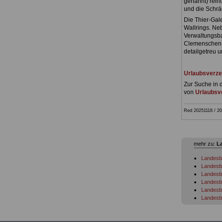
genannt) reiht
und die Schrä
Die Thier-Gal
Wallrings. N
Verwaltungsba
Clemenschen 
detailgetreu u
Urlaubsverze
Zur Suche in 
von
Urlaubsve
Red 20251118 / 20
mehr zu:
L
Landesb
Landesb
Landesb
Landesb
Landesb
Landesb
Landesb
Landesb
Landesb