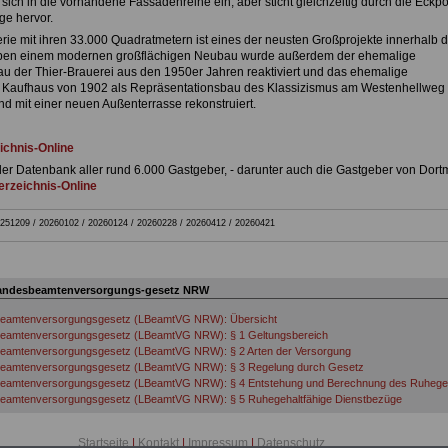
 sich in die vorhandene Fassadenreihe ein, aber sticht gleichzeitig durch die Eckpo
ge hervor.
erie mit ihren 33.000 Quadratmetern ist eines der neusten Großprojekte innerhalb 
eben einem modernen großflächigen Neubau wurde außerdem der ehemalige
u der Thier-Brauerei aus den 1950er Jahren reaktiviert und das ehemalige
Kaufhaus von 1902 als Repräsentationsbau des Klassizismus am Westenhellweg
nd mit einer neuen Außenterrasse rekonstruiert.
ichnis-Online
der Datenbank aller rund 6.000 Gastgeber, - darunter auch die Gastgeber von Dort
rzeichnis-Online
251209 / 20260102 / 20260124 / 20260228 / 20260412 / 20260421
andesbeamtenversorgungs-gesetz NRW
eamtenversorgungsgesetz (LBeamtVG NRW): Übersicht
eamtenversorgungsgesetz (LBeamtVG NRW): § 1 Geltungsbereich
eamtenversorgungsgesetz (LBeamtVG NRW): § 2 Arten der Versorgung
eamtenversorgungsgesetz (LBeamtVG NRW): § 3 Regelung durch Gesetz
eamtenversorgungsgesetz (LBeamtVG NRW): § 4 Entstehung und Berechnung des Ruhege
eamtenversorgungsgesetz (LBeamtVG NRW): § 5 Ruhegehaltfähige Dienstbezüge
eamtenversorgungsgesetz (LBeamtVG NRW): § 6 Regelmäßige ruhegehaltfähige Dienstzeit
eamtenversorgungsgesetz (LBeamtVG NRW): § 7 Erhöhung der ruhegehaltfähigen Dienstze
Startseite
|
Kontakt
|
Impressum
|
Datenschutz
eamtenversorgungsgesetz (LBeamtVG NRW): § 8 Wehrdienst und vergleichbare Zeiten