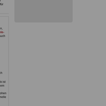
b
für
n,
is-
auch
ch
k ist
dem
hohen
nelle