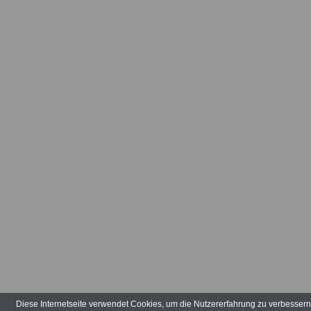
Unfallentschä
Entschädigun
Landesbeamte
(LBeamtVG NR
in besonderen 
Landesbeamte
(LBeamtVG NR
von Unfallfürs
Landesbeamte
(LBeamtVG NR
Untersuchungs
Diese Internetseite verwendet Cookies, um die Nutzererfahrung zu verbesser