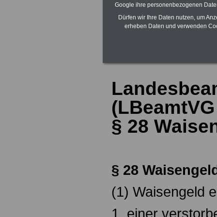
Zur Übersicht d
Google ihre personenbezogenen Date
Dürfen wir Ihre Daten nutzen, um Anz
Landesbeamten
erheben Daten und verwenden Cook
von Nordrhein-
Landesbea
(LBeamtVG
§ 28
Waise
§ 28
Waisengel
(1) Waisengeld e
1. einer verstor