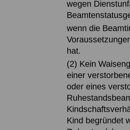
wegen Dienstunfä
Beamtenstatusges
wenn die Beamti
Voraussetzungen 
hat.
(2) Kein Waiseng
einer verstorbe
oder eines verst
Ruhestandsbeam
Kindschaftsverhä
Kind begründet 