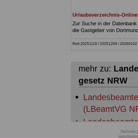
Urlaubsverzeichnis-Online
Zur Suche in der Datenbank 
die Gastgeber von Dortmun
Red 20251118 / 20251209 / 20260102 
mehr zu:
Lande
gesetz NRW
Landesbeamte
(LBeamtVG NR
Landesbeamte
(LBeamtVG NR
Startseite
|
www.besold