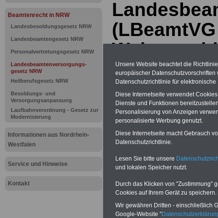
Landesbea
Beamtenrecht in NRW
(LBeamtVG 
Landesbesoldungsgesetz NRW
Landesbeamtengesetz NRW
Waisengeld
Personalvertretungsgesetz NRW
Unsere Website beachtet die Richtlini
Landesbeamtenversorgungs-
gesetz NRW
europäischer Datenschutzvorschrifte
BEHÖRDEN-ABO
mit drei Ratgebern
25,00 Euro: Wissenswertes für Bea
Heilberufsgesetz NRW
Datenschutzrichtlinie für elektronisch
und Beamte, Beamtenversorgungsrec
Besoldungs- und
Diese Internetseite verwendet Cookie
Bund und Ländern) sowie Beihilferec
Versorgungsanpassung
Dienste und Funktionen bereitzustell
und Ländern. Alle drei Ratgeber sind
Laufbahnverordnung - Gesetz zur
Personalisierung von Anzeigen verwende
übersichtlich gegliedert und erläuter
Modernisierung
kom-plizierte Sachverhalte verständl
personalisierte Werbung genutzt.
geregelt (auch geeignet für Beamtin
Diese Internetseite macht Gebrauch von
Informationen aus Nordrhein-
Beamte sowie Tarifkräfte des
Lande
Datenschutzrichtlinie.
Nordrhein-Westfalen).
.
Das
BEHÖR
Westfalen
>>> hier bestellen
Lesen Sie bitte unsere
Datenschutzrich
ACHTUNG Neue Broschüre zum vorb
Service und Hinweise
und lokalen Speicher nutzt.
Teilweise fünfstellige Nachzahlungen
Beamtinnen & Beamte in Bund und 
Kontakt
Durch das Klicken von "Zustimmung" geb
durch eineb Neuregelung der amts
Cookies auf Ihrem Gerät zu speichern.
Alimentation
>>>zur (Vor)Beste
Wir gewähren Dritten - einschließlich Go
Google-Website "
Datenschutzerkläru