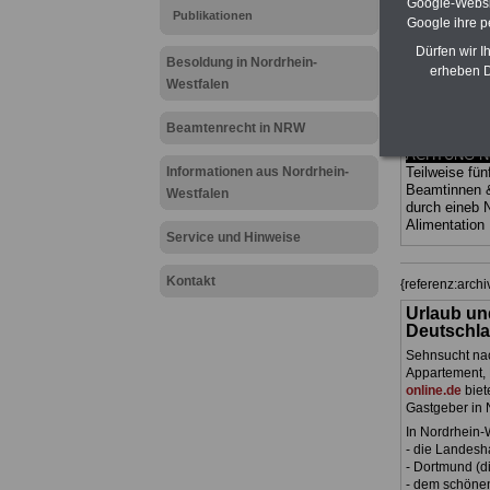
Google-Websi
Bund und Län
Publikationen
Google ihre 
und Ländern. 
übersichtlich
Dürfen wir I
kom-plizierte
Besoldung in Nordrhein-
erheben D
geregelt (au
Westfalen
Beamte sowie
Nordrhein-We
Beamtenrecht in NRW
>>> hier bes
ACHTUNG Neu
Informationen aus Nordrhein-
Teilweise fün
Beamtinnen 
Westfalen
durch eineb
Alimentation
Service und Hinweise
Kontakt
{referenz:arc
Urlaub un
Deutschla
Sehnsucht nac
Appartement, 
online.de
biet
Gastgeber in 
In Nordrhein-
- die Landesh
- Dortmund (di
- dem schöne