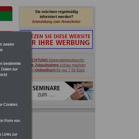
Sie möchten regelmäßig
informiert werden?
Anmeldung zum Newsletter
en zweier
ie
ACHTUNG
Nebentätigkeitsrecht:
rn bestimmte
vor Jobaufnahme
schlau machen
 Daten zur
>>>
OnlineBuch
für nur 7,50 Euro
-
nicht
ite Cookies
en:
Ratgeber für nur 7,50 Euro
Beihilfe
in Bund und Ländern oder zum
 in Form von
Beamtenversorgungsrecht
 zu
 Öff.
s Links zur
m Jahr