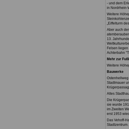
- und dem Erl
in Nordrhein-
Weitere Höhep
Steinkohlenze
„Eiffelturm de
Aber auch der
atemberaubend
13. Jahrhunde
Weltkulturerbe
Felsen liegen 
Achterbahn "Ti
Mehr zur Fuß
Weitere Höhe
Bauwerke
Ostenhellweg
Stadtmauer und
Krügerpassag
Altes Stadtha
Die Krügerpas
sie wurde 191
im Zweiten We
erst 1953 wie
Das Vehoff-Ha
Stadtzentrum.