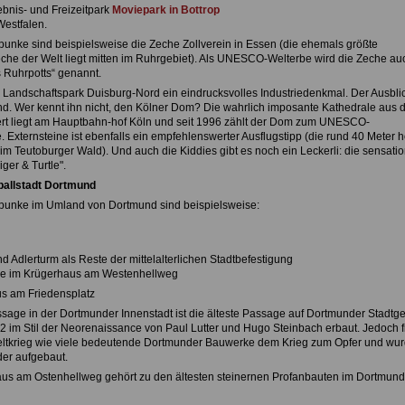
ebnis- und Freizeitpark
Moviepark in Bottrop
Westfalen.
unke sind beispielsweise die Zeche Zollverein in Essen (die ehemals größte
che der Welt liegt mitten im Ruhrgebiet). Als UNESCO-Welterbe wird die Zeche au
s Ruhrpotts“ genannt.
 Landschaftspark Duisburg-Nord ein eindrucksvolles Industriedenkmal. Der Ausblic
. Wer kennt ihn nicht, den Kölner Dom? Die wahrlich imposante Kathedrale aus 
rt liegt am Hauptbahn-hof Köln und seit 1996 zählt der Dom zum UNESCO-
. Externsteine ist ebenfalls ein empfehlenswerter Ausflugstipp (die rund 40 Meter 
im Teutoburger Wald). Und auch die Kiddies gibt es noch ein Leckerli: die sensatio
ger & Turtle".
ballstadt Dortmund
punke im Umland von Dortmund sind beispielsweise:
 Adlerturm als Reste der mittelalterlichen Stadtbefestigung
e im Krügerhaus am Westenhellweg
us am Friedensplatz
sage in der Dortmunder Innenstadt ist die älteste Passage auf Dortmunder Stadtge
2 im Stil der Neorenaissance von Paul Lutter und Hugo Steinbach erbaut. Jedoch fi
ltkrieg wie viele bedeutende Dortmunder Bauwerke dem Krieg zum Opfer und wu
der aufgebaut.
us am Ostenhellweg gehört zu den ältesten steinernen Profanbauten im Dortmund