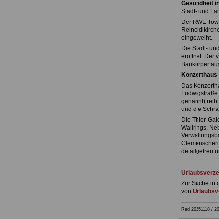
Gesundheit i
Stadt- und L
Der RWE Tower
Reinoldikirch
eingeweiht.
Die Stadt- un
eröffnet. Der 
Baukörper aus
Konzerthaus
Das Konzertha
Ludwigstraße 
genannt) reiht
und die Schrä
Die Thier-Gal
Wallrings. N
Verwaltungsba
Clemenschen 
detailgetreu u
Urlaubsverze
Zur Suche in 
von
Urlaubsve
Red 20251118 / 20