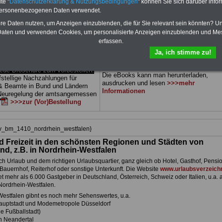
te "
Datenschutzerklärung & Nutzungsbedingungen
" können Sie sich darüber infor
dern) sowie Beihilferecht in Bund
können Sie zehn Bücher als eBook
personenbezogenen Daten verwendet.
Alle drei Ratgeber sind
herunterladen, auch für Beamtinnen und
 gegliedert und erläutern auch
Beamte sowie Tarifbeschäftigte des
hre Daten nutzen, um Anzeigen einzublenden, die für Sie relevant sein könnten? U
 Sachverhalte verständlich
Landes
Nordhrein-Westfalen
geeignet:
aten und verwenden Cookies, um personalisierte Anzeigen einzublenden und Me
ch geeignet für Beamtinnen und
Themen der ücher sind: Beamtenrecht,
erfassen.
 Tarifkräfte des
Landes
Besoldung, Beihilferecht,
stfalen).
.
Das
BEHÖRDEN-ABO
Beamtenversorgungsrecht, Rund ums Gel
Ja, ich stimme zu!
tellen
öff. Dienst, Nebentätigkeitsrecht, Frauen 
öff. Dienst. und Berufseinstieg im öff. Die
e Broschüre zum vorbestellen:
Die eBooks kann man herunterladen,
fstellige Nachzahlungen für
ausdrucken und lesen
>>>mehr
& Beamte in Bund und Ländern
Informationen
 Neuregelung der amtsangemessen
>>>zur (Vor)Bestellung
hiv_bm_1410_nordrhein_westfalen}
d Freizeit in den schönsten Regionen und Städten von
nd, z.B. in Nordrhein-Westfalen
h Urlaub und dem richtigen Urlaubsquartier, ganz gleich ob Hotel, Gasthof, Pensio
Bauernhof, Reiterhof oder sonstige Unterkunft. Die Website
www.urlaubsverzeichn
et mehr als 6.000 Gastgeber in Deutschland, Österreich, Schweiz oder Italien, u.a. 
Nordrhein-Westfalen.
Westfalen gibnt es noch mehr Sehenswertes, u.a.
auptstadt und Modemetropole Düsseldorf
e Fußballstadt)
n Neandertal