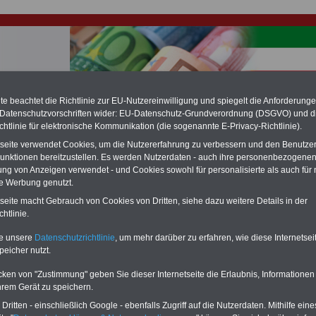
e beachtet die Richtlinie zur EU-Nutzereinwilligung und spiegelt die Anforderung
hlung für Beamte & Ruhestandsbeamte (zu geringe Alimentation)
 Datenschutzvorschriften wider: EU-Datenschutz-Grundverordnung (DSGVO) und d
fassungsgericht hat die Landesbesoldung von Berlin für die Jahre 2008 bis
chtlinie für elektronische Kommunikation (die sogenannte E-Privacy-Richtlinie).
assungswidrig erklärt (Berlin muss bis
März 2027 eine Neuregelung der
tseite verwendet Cookies, um die Nutzererfahrung zu verbessern und den Benutze
schließen, die zun hohen Nachzahlungen führen wird). Auch beim Bund
unktionen bereitzustellen. Es werden Nutzerdaten - auch ihre personenbezogenen
hestandsbeamte) wird es hohe Nachzahlungen geben (Medienberichten
en
alle (!) Beamte
zwischen mind.
3.000 und 13.000 Euro
,rechnen. Der INFO
ung von Anzeigen verwendet - und Cookies sowohl für personalisierte als auch für 
hierzu eine Broschüre heraus, die unmittelbar nach dem Beschluss des
te Werbung genutzt.
s der Bundesregierung vorgelegt wird (im 2. Quartal.2026) >>>
zur
tseite macht Gebrauch von Cookies von Dritten, siehe dazu weitere Details in der
ng der Broschüre
.
htlinie.
te unsere
Datenschutzrichtlinie
, um mehr darüber zu erfahren, wie diese Internetse
r Beamte und den öffentlichen Dienst in Nordrhein-Westfal
peicher nutzt.
t Arbeitszeit
cken von "Zustimmung" geben Sie dieser Internetseite die Erlaubnis, Informationen
hrem Gerät zu speichern.
-ABO
mit drei Ratgebern für nur
PDF-SERVICE: 10 Bücher bzw. eBooks
Wissenswertes für Beamtinnen
wichtigen Themen für Beamte und dem
ritten - einschließlich Google - ebenfalls Zugriff auf die Nutzerdaten. Mithilfe eine
Beamtenversorgungsrecht in
Dienst
Zum Komplettpreis von 15 Euro i