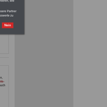
mieren, wie
nsere Partner
sswerte zu
ACHTUNG
Nebentätigkeitsrecht:
vor Jobaufnahme
schlau machen
d im
Nein
>>>
OnlineBuch
für nur 7,50 Euro
im
nst.
n,
is-
auch