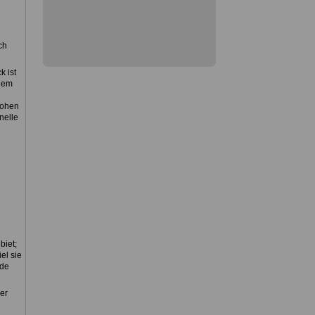
ch
k ist
dem
hohen
nelle
biet;
el sie
rde
er