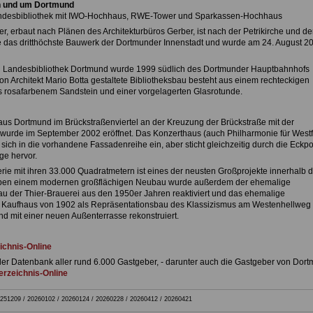
n und um Dortmund
andesbibliothek mit IWO-Hochhaus, RWE-Tower und Sparkassen-Hochhaus
, erbaut nach Plänen des Architekturbüros Gerber, ist nach der Petrikirche und de
e das dritthöchste Bauwerk der Dortmunder Innenstadt und wurde am 24. August 2
d Landesbibliothek Dortmund wurde 1999 südlich des Dortmunder Hauptbahnhofs
von Architekt Mario Botta gestaltete Bibliotheksbau besteht aus einem rechteckigen
 rosafarbenem Sandstein und einer vorgelagerten Glasrotunde.
us Dortmund im Brückstraßenviertel an der Kreuzung der Brückstraße mit der
wurde im September 2002 eröffnet. Das Konzerthaus (auch Philharmonie für West
 sich in die vorhandene Fassadenreihe ein, aber sticht gleichzeitig durch die Eckpo
ge hervor.
erie mit ihren 33.000 Quadratmetern ist eines der neusten Großprojekte innerhalb 
eben einem modernen großflächigen Neubau wurde außerdem der ehemalige
u der Thier-Brauerei aus den 1950er Jahren reaktiviert und das ehemalige
Kaufhaus von 1902 als Repräsentationsbau des Klassizismus am Westenhellweg
nd mit einer neuen Außenterrasse rekonstruiert.
ichnis-Online
der Datenbank aller rund 6.000 Gastgeber, - darunter auch die Gastgeber von Dort
rzeichnis-Online
251209 / 20260102 / 20260124 / 20260228 / 20260412 / 20260421