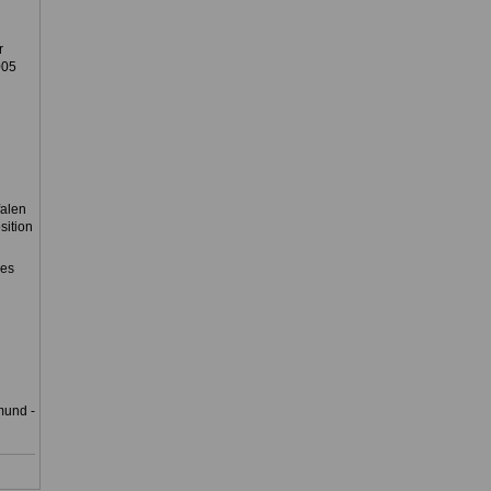
r
005
falen
sition
des
mund -