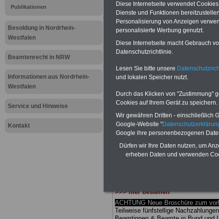
Meldung fü
Diese Internetseite verwendet Cookie
Publikationen
Dienste und Funktionen bereitzustell
Personalisierung von Anzeigen verwende
öffentliche
Besoldung in Nordrhein-
personalisierte Werbung genutzt.
Westfalen
Nordrhein-
Diese Internetseite macht Gebrauch von
Datenschutzrichtlinie.
Beamtenrecht in NRW
Feuerwehrl
Lesen Sie bitte unsere
Datenschutzrich
Informationen aus Nordrhein-
und lokalen Speicher nutzt.
Einstellun
Westfalen
Durch das Klicken von "Zustimmung" geb
Cookies auf Ihrem Gerät zu speichern.
Service und Hinweise
BEHÖRDEN-ABO
mit drei Ratgebern
Wir gewähren Dritten - einschließlich Go
25,00 Euro: Wissenswertes für Bea
Google-Website "
Datenschutzerkläru
Kontakt
und Beamte, Beamtenversorgungsrec
Google ihre personenbezogenen Date
Bund und Ländern) sowie Beihilferec
und Ländern. Alle drei Ratgeber sind
Dürfen wir Ihre Daten nutzen, um Anz
übersichtlich gegliedert und erläuter
erheben Daten und verwenden Cook
kom-plizierte Sachverhalte verständl
geregelt (auch geeignet für Beamtin
Beamte sowie Tarifkräfte des
Lande
Nordrhein-Westfalen).
.
Das
BEHÖR
>>> hier bestellen
ACHTUNG Neue Broschüre zum vorb
Teilweise fünfstellige Nachzahlungen
Beamtinnen & Beamte in Bund und 