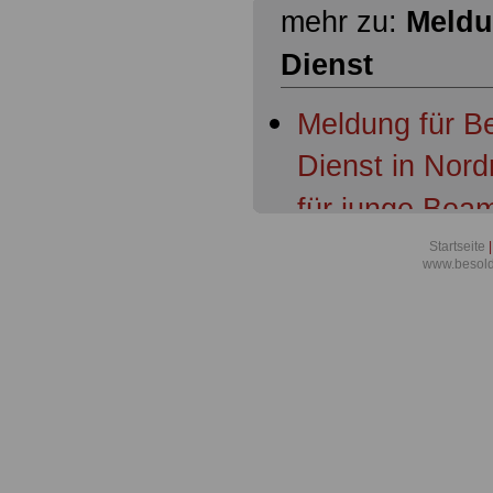
mehr zu:
Meldu
Dienst
Meldung für B
Dienst in Nord
für junge Bea
Aktuelles aus 
Startseite
|
www.besold
Tarifergebnis 
Nordrhein-Wes
und Beamten s
Richter übert
Meldung für B