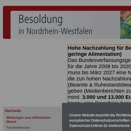
Hohe Nachzahlung für B
geringe Alimentation)
Das Bundesverfassungsgeri
für die Jahre 2008 bis 2020
muss bis
März 2027 eine N
die zun hohen Nachzahlun
(Beamte & Ruhestandsbea
geben (Medienberichten z
mind.
3.000 und 13.000 E
hierzu eine Broschüre her
des Gesetzentwurfs der Bu
Startseite
Quartal.2026) >>>
zur (
Unsere Website beachtet die Richtlini
Meldungen zum öffentlichen
europäischer Datenschutzvorschrifte
Dienst
Datenschutzrichtlinie für elektronisch
Taschenbücher